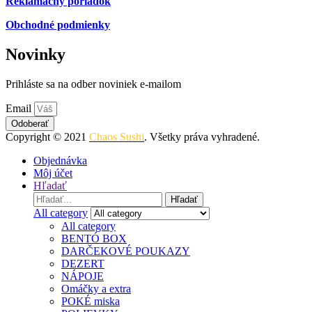
Reklamačný poriadok
Obchodné podmienky
Novinky
Prihláste sa na odber noviniek e-mailom
Email
Odoberať
Copyright © 2021
Chaos Sushi
. Všetky práva vyhradené.
Objednávka
Môj účet
Hľadať
Search
Hľadať
for:
All category
All category
BENTÓ BOX
DARČEKOVÉ POUKAZY
DEZERT
NÁPOJE
Omáčky a extra
POKÉ miska