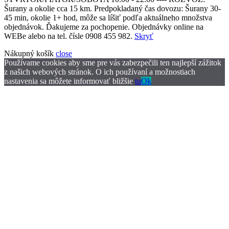
Šurany a okolie cca 15 km. Predpokladaný čas dovozu: Šurany 30-
45 min, okolie 1+ hod, môže sa líšiť podľa aktuálneho množstva
objednávok. Ďakujeme za pochopenie. Objednávky online na
WEBe alebo na tel. čísle 0908 455 982.
Skryť
Nákupný košík
close
Používame cookies aby sme pre vás zabezpečili ten najlepší zážitok
z našich webových stránok. O ich používaní a možnostiach
nastavenia sa môžete informovať bližšie
tu
Ok