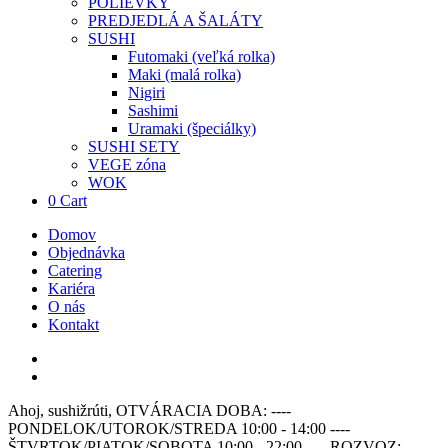
POLIEVKY
PREDJEDLÁ A ŠALÁTY
SUSHI
Futomaki (veľká rolka)
Maki (malá rolka)
Nigiri
Sashimi
Uramaki (špeciálky)
SUSHI SETY
VEGE zóna
WOK
0
Cart
Domov
Objednávka
Catering
Kariéra
O nás
Kontakt
Ahoj, sushižrúti, OTVÁRACIA DOBA: ----
PONDELOK/UTOROK/STREDA 10:00 - 14:00 ----
ŠTVRTOK/PIATOK/SOBOTA 10:00 - 22:00 ---- ROZVOZ: