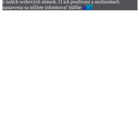
z našich webových stránok. O ich používaní a možnostiach
nastavenia sa môžete informovať bližšie
tu
Ok