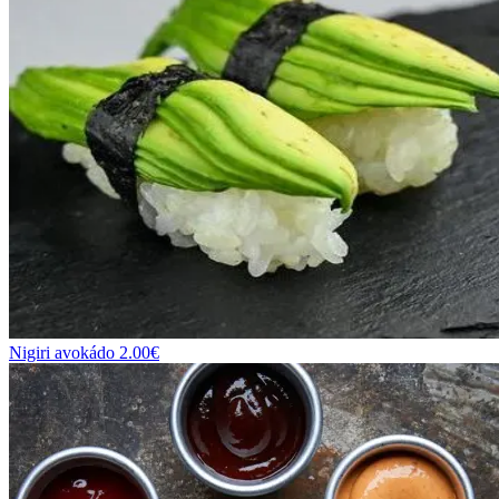
Nigiri avokádo
2.00
€