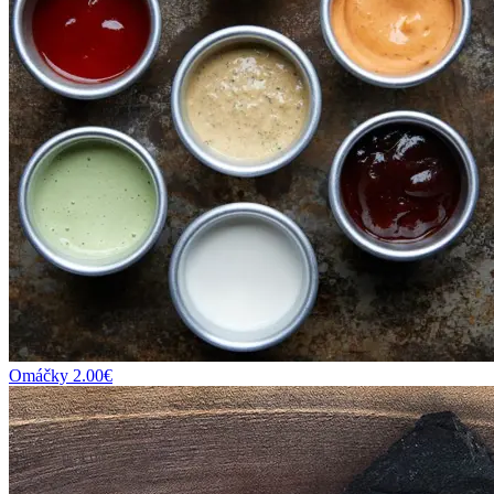
Omáčky
2.00
€