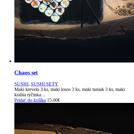
Chaos set
SUSHI
,
SUSHI SETY
Maki kreveta 3 ks, maki losos 3 ks, maki tuniak 3 ks, maki
krabia tyčinka…
Pridať do košíka
15.00
€