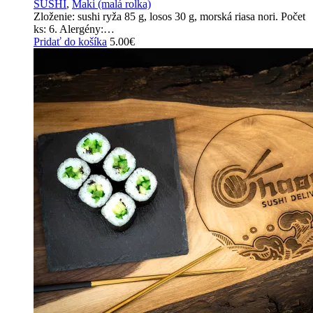
SUSHI
,
Maki (malá rolka)
Zloženie: sushi ryža 85 g, losos 30 g, morská riasa nori. Počet
ks: 6. Alergény:…
Pridať do košíka
5.00
€