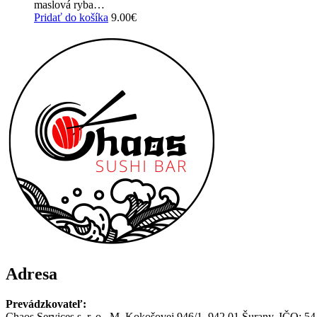
maslová ryba…
Pridať do košíka
9.00
€
Adresa
Prevádzkovateľ:
Chaos Services s. r. o., M. Kokošovej 946/1, 942 01 Šurany, IČO: 54