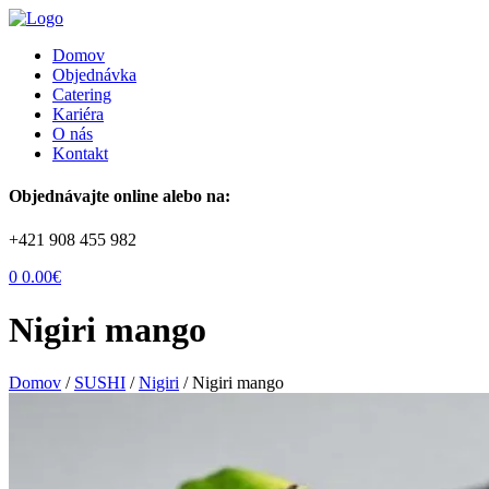
Menu
Domov
Objednávka
Catering
Kariéra
O nás
Kontakt
Objednávajte online alebo na:
+421 908 455 982
0
0.00
€
Nigiri mango
Domov
/
SUSHI
/
Nigiri
/
Nigiri mango