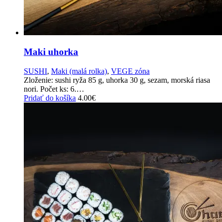
Maki uhorka
SUSHI
,
Maki (malá rolka)
,
VEGE zóna
Zloženie: sushi ryža 85 g, uhorka 30 g, sezam, morská riasa
nori. Počet ks: 6.…
Pridať do košíka
4.00
€