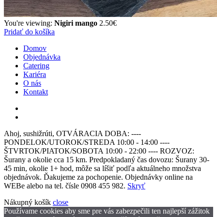
You're viewing:
Nigiri mango
2.50
€
Pridať do košíka
Domov
Objednávka
Catering
Kariéra
O nás
Kontakt
Ahoj, sushižrúti, OTVÁRACIA DOBA: ----
PONDELOK/UTOROK/STREDA 10:00 - 14:00 ----
ŠTVRTOK/PIATOK/SOBOTA 10:00 - 22:00 ---- ROZVOZ:
Šurany a okolie cca 15 km. Predpokladaný čas dovozu: Šurany 30-
45 min, okolie 1+ hod, môže sa líšiť podľa aktuálneho množstva
objednávok. Ďakujeme za pochopenie. Objednávky online na
WEBe alebo na tel. čísle 0908 455 982.
Skryť
Nákupný košík
close
Používame cookies aby sme pre vás zabezpečili ten najlepší zážitok