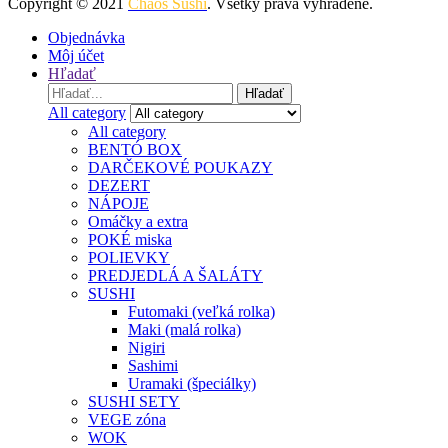
Copyright © 2021
Chaos Sushi
. Všetky práva vyhradené.
Objednávka
Môj účet
Hľadať
Search
Hľadať
for:
All category
All category
BENTÓ BOX
DARČEKOVÉ POUKAZY
DEZERT
NÁPOJE
Omáčky a extra
POKÉ miska
POLIEVKY
PREDJEDLÁ A ŠALÁTY
SUSHI
Futomaki (veľká rolka)
Maki (malá rolka)
Nigiri
Sashimi
Uramaki (špeciálky)
SUSHI SETY
VEGE zóna
WOK