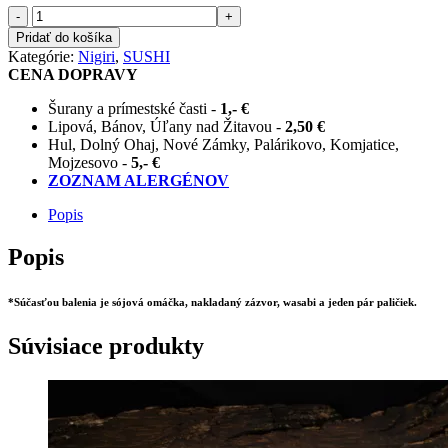
množstvo
-
+
Nigiri
Pridať do košíka
mango
Kategórie:
Nigiri
,
SUSHI
CENA DOPRAVY
Šurany a prímestské časti -
1,- €
Lipová, Bánov, Úľany nad Žitavou -
2,50 €
Hul, Dolný Ohaj, Nové Zámky, Palárikovo, Komjatice,
Mojzesovo -
5,- €
ZOZNAM ALERGÉNOV
Popis
Popis
*Súčasťou balenia je sójová omáčka, nakladaný zázvor, wasabi a jeden pár paličiek.
Súvisiace produkty