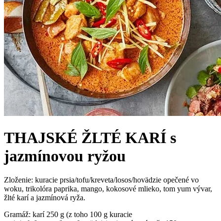
THAJSKÉ ŽLTÉ KARÍ s
jazmínovou ryžou
Zloženie: kuracie prsia/tofu/kreveta/losos/hovädzie opečené vo
woku, trikolóra paprika, mango, kokosové mlieko, tom yum vývar,
žlté karí a jazmínová ryža.
Gramáž: karí 250 g (z toho 100 g kuracie