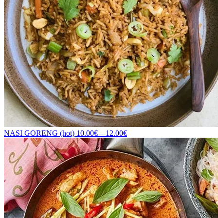
NASI GORENG (hot)
10.00
€
–
12.00
€