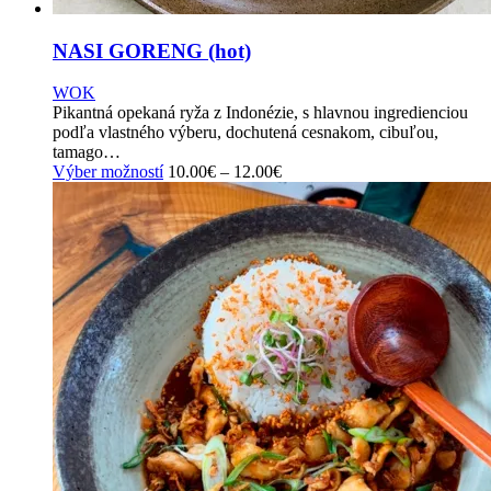
NASI GORENG (hot)
WOK
Pikantná opekaná ryža z Indonézie, s hlavnou ingredienciou
podľa vlastného výberu, dochutená cesnakom, cibuľou,
tamago…
This
Výber možností
10.00
€
–
12.00
€
product
has
multiple
variants.
The
options
may
be
chosen
on
the
product
page