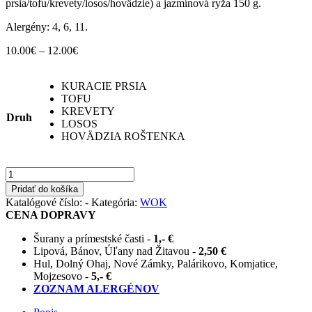
prsia/tofu/krevety/losos/hovädzie) a jazmínová ryža 150 g.
Alergény: 4, 6, 11.
10.00
€
–
12.00
€
KURACIE PRSIA
TOFU
KREVETY
Druh
LOSOS
HOVÄDZIA ROŠTENKA
množstvo
THAJSKÉ
Pridať do košíka
ŽLTÉ
Katalógové číslo:
-
Kategória:
WOK
KARÍ
CENA DOPRAVY
s
jazmínovou
Šurany a prímestské časti -
1,- €
ryžou
Lipová, Bánov, Úľany nad Žitavou -
2,50 €
Hul, Dolný Ohaj, Nové Zámky, Palárikovo, Komjatice,
Mojzesovo -
5,- €
ZOZNAM ALERGÉNOV