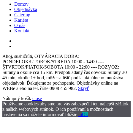
Domov
Objednávka
Catering
Kariéra
O nás
Kontakt
Ahoj, sushižrúti, OTVÁRACIA DOBA: ----
PONDELOK/UTOROK/STREDA 10:00 - 14:00 ----
ŠTVRTOK/PIATOK/SOBOTA 10:00 - 22:00 ---- ROZVOZ:
Šurany a okolie cca 15 km. Predpokladaný čas dovozu: Šurany 30-
45 min, okolie 1+ hod, môže sa líšiť podľa aktuálneho množstva
objednávok. Ďakujeme za pochopenie. Objednávky online na
WEBe alebo na tel. čísle 0908 455 982.
Skryť
Nákupný košík
close
Používame cookies aby sme pre vás zabezpečili ten najlepší zážitok
z našich webových stránok. O ich používaní a možnostiach
nastavenia sa môžete informovať bližšie
tu
Ok