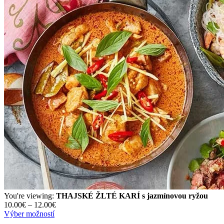
You're viewing:
THAJSKÉ ŽLTÉ KARÍ s jazmínovou ryžou
10.00
€
–
12.00
€
Výber možností