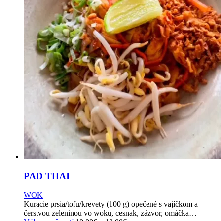
be
chosen
on
the
product
page
PAD THAI
WOK
Kuracie prsia/tofu/krevety (100 g) opečené s vajíčkom a
čerstvou zeleninou vo woku, cesnak, zázvor, omáčka…