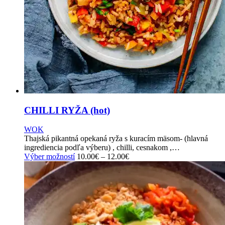
CHILLI RYŽA (hot)
WOK
Thajská pikantná opekaná ryža s kuracím mäsom- (hlavná
ingrediencia podľa výberu) , chilli, cesnakom ,…
This
Výber možností
10.00
€
–
12.00
€
product
has
multiple
variants.
The
options
may