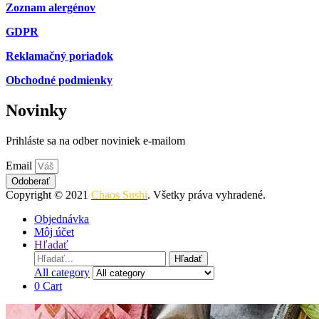
Zoznam alergénov
GDPR
Reklamačný poriadok
Obchodné podmienky
Novinky
Prihláste sa na odber noviniek e-mailom
Email
Odoberať
Copyright © 2021
Chaos Sushi
. Všetky práva vyhradené.
Objednávka
Môj účet
Hľadať
Search
Hľadať
for:
All category
0
Cart