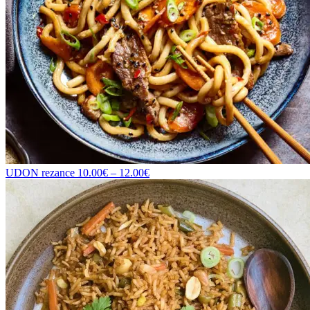
UDON rezance
10.00
€
–
12.00
€