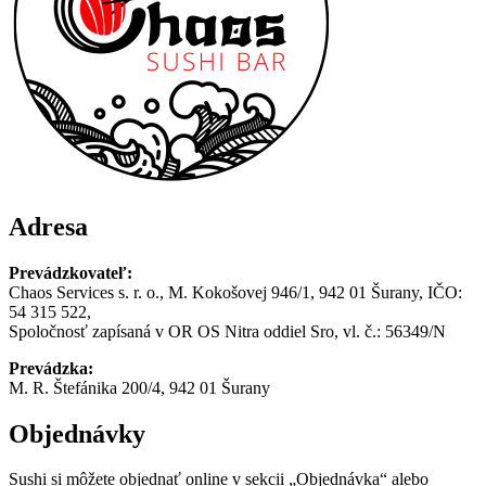
Adresa
Prevádzkovateľ:
Chaos Services s. r. o., M. Kokošovej 946/1, 942 01 Šurany, IČO:
54 315 522,
Spoločnosť zapísaná v OR OS Nitra oddiel Sro, vl. č.: 56349/N
Prevádzka:
M. R. Štefánika 200/4, 942 01 Šurany
Objednávky
Sushi si môžete objednať online v sekcii „Objednávka“ alebo